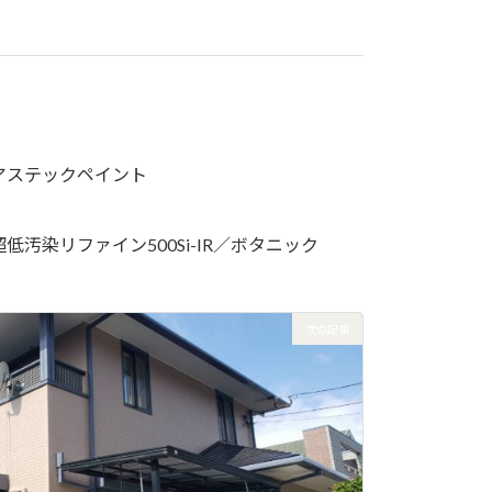
アステックペイント
超低汚染リファイン500Si-IR／ボタニック
次の記事