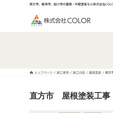
コ
ナ
直方市、飯塚市、田川市の屋根・外壁塗装なら株式会社COL
ン
ビ
テ
ゲ
ン
ー
ツ
シ
へ
ョ
ス
ン
キ
に
ッ
移
プ
動
トップページ
施工事例
施工内容
屋根塗装
直方
直方市 屋根塗装工事