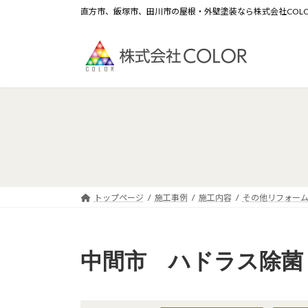
コ
ナ
直方市、飯塚市、田川市の屋根・外壁塗装なら株式会社COL
ン
ビ
テ
ゲ
ン
ー
ツ
シ
へ
ョ
ス
ン
キ
に
ッ
移
プ
動
トップページ
施工事例
施工内容
その他リフォー
中間市 ハドラス除菌